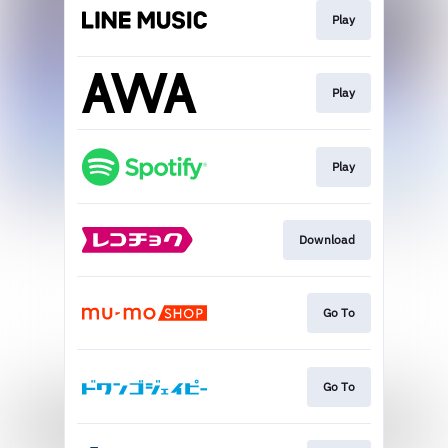
Play
Play
Play
Download
Go To
Go To